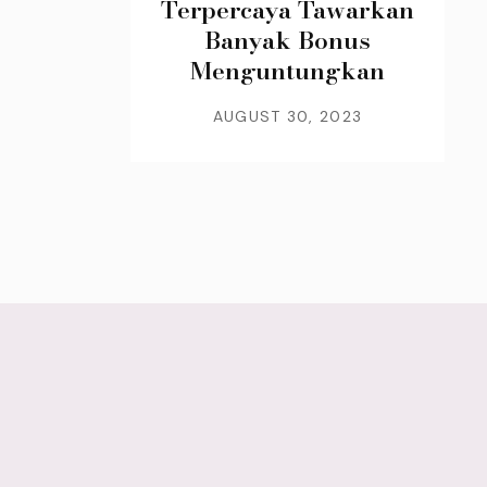
Terpercaya Tawarkan
Banyak Bonus
Menguntungkan
AUGUST 30, 2023