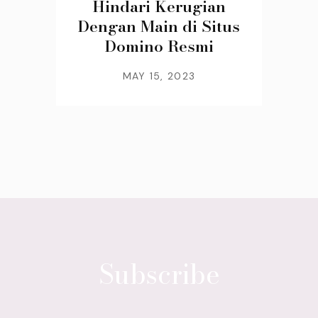
Hindari Kerugian
Dengan Main di Situs
Domino Resmi
MAY 15, 2023
Subscribe