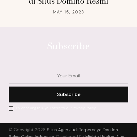
di Situs Domino Resmi
MAY 15, 2023
Subscribe
By checking this, you agree to our Privacy Policy.
© Copyright 2026
Situs Agen Judi Terpercaya Dan Idn
Poker Online Indonesia
.
Developed By
Mighty Healthy Nyc
.