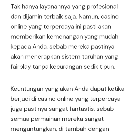
Tak hanya layanannya yang profesional
dan dijamin terbaik saja. Namun, casino
online yang terpercaya ini pasti akan
memberikan kemenangan yang mudah
kepada Anda, sebab mereka pastinya
akan menerapkan sistem taruhan yang
fairplay tanpa kecurangan sedikit pun.
Keuntungan yang akan Anda dapat ketika
berjudi di casino online yang terpercaya
juga pastinya sangat fantastis, sebab
semua permainan mereka sangat
menguntungkan, di tambah dengan