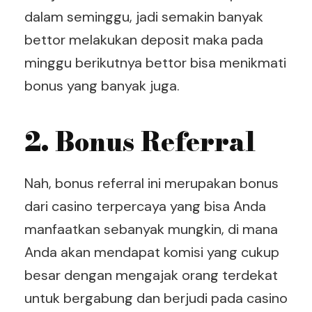
dalam seminggu, jadi semakin banyak
bettor melakukan deposit maka pada
minggu berikutnya bettor bisa menikmati
bonus yang banyak juga.
2. Bonus Referral
Nah, bonus referral ini merupakan bonus
dari casino terpercaya yang bisa Anda
manfaatkan sebanyak mungkin, di mana
Anda akan mendapat komisi yang cukup
besar dengan mengajak orang terdekat
untuk bergabung dan berjudi pada casino