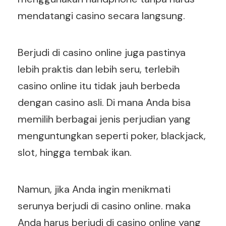
mendatangi casino secara langsung.
Berjudi di casino online juga pastinya
lebih praktis dan lebih seru, terlebih
casino online itu tidak jauh berbeda
dengan casino asli. Di mana Anda bisa
memilih berbagai jenis perjudian yang
menguntungkan seperti poker, blackjack,
slot, hingga tembak ikan.
Namun, jika Anda ingin menikmati
serunya berjudi di casino online. maka
Anda harus berjudi di casino online yang