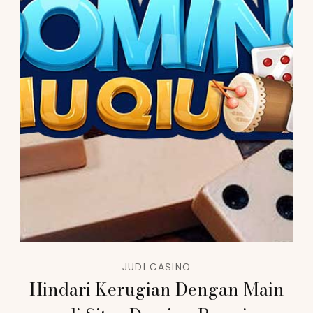
JUDI CASINO
Hindari Kerugian Dengan Main