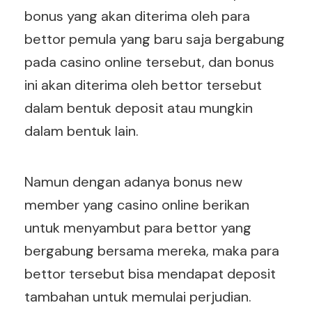
bonus yang akan diterima oleh para
bettor pemula yang baru saja bergabung
pada casino online tersebut, dan bonus
ini akan diterima oleh bettor tersebut
dalam bentuk deposit atau mungkin
dalam bentuk lain.
Namun dengan adanya bonus new
member yang casino online berikan
untuk menyambut para bettor yang
bergabung bersama mereka, maka para
bettor tersebut bisa mendapat deposit
tambahan untuk memulai perjudian.