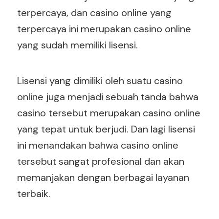
terpercaya, dan casino online yang
terpercaya ini merupakan casino online
yang sudah memiliki lisensi.
Lisensi yang dimiliki oleh suatu casino
online juga menjadi sebuah tanda bahwa
casino tersebut merupakan casino online
yang tepat untuk berjudi. Dan lagi lisensi
ini menandakan bahwa casino online
tersebut sangat profesional dan akan
memanjakan dengan berbagai layanan
terbaik.