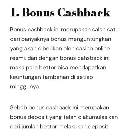
1. Bonus Cashback
Bonus cashback ini merupakan salah satu
dari banyaknya bonus menguntungkan
yang akan diberikan oleh casino online
resmi, dan dengan bonus cahsback ini
maka para bettor bisa mendapatkan
keuntungan tambahan di setiap
minggunya.
Sebab bonus cashback ini merupakan
bonus deposit yang telah diakumulasikan
dari jumlah bettor melakukan deposit